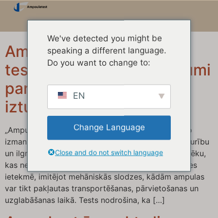
We've detected you might be
Ampulas 3-punktu lieces
speaking a different language.
Do you want to change to:
tests — galvenie secinājumi
par stikla ampulu lūzuma
EN
izturības testēšanu
Change Language
„Ampulas 3-punktu lieces tests” ir būtisks tests, ko
izmanto, lai novērtētu stikla ampulu mehānisko izturību
Close and do not switch language
un ilgmūžību. Šis tests ir paredzēts, lai noteiktu spēku,
kas nepieciešams ampulas salaušanai lieces slodzes
ietekmē, imitējot mehāniskās slodzes, kādām ampulas
var tikt pakļautas transportēšanas, pārvietošanas un
uzglabāšanas laikā. Tests nodrošina, ka […]