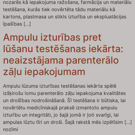
nozarēs kā iepakojuma ražošana, farmācija un materiālu
testēšana, kurās tiek novērtēta tādu materiālu kā
kartons, plastmasa un stikls izturība un ekspluatācijas
īpašības […]
Ampulu izturības pret
lūšanu testēšanas iekārta:
neaizstājama parenterālo
zāļu iepakojumam
Ampulu lūzuma izturības testēšanas iekārta spēlē
izšķirošu lomu parenterālo zāļu iepakojuma kvalitātes
un drošības nodrošināšanā. Šī testēšana ir būtiska, lai
novērtētu medicīniskajā praksē izmantoto ampulu
izturību un integritāti, jo šajā jomā ir ļoti svarīgi, lai
ampulas lūztu tīri un droši. Šajā rakstā mēs izpētīsim […]
nozīmi