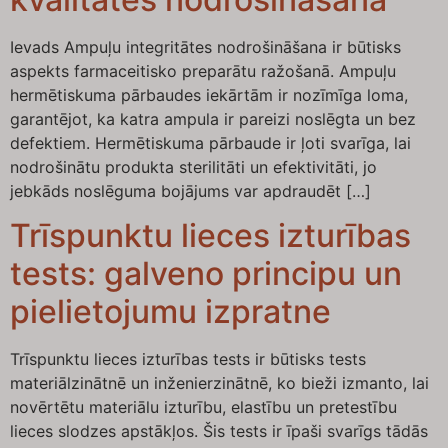
Ievads Ampuļu integritātes nodrošināšana ir būtisks
aspekts farmaceitisko preparātu ražošanā. Ampuļu
hermētiskuma pārbaudes iekārtām ir nozīmīga loma,
garantējot, ka katra ampula ir pareizi noslēgta un bez
defektiem. Hermētiskuma pārbaude ir ļoti svarīga, lai
nodrošinātu produkta sterilitāti un efektivitāti, jo
jebkāds noslēguma bojājums var apdraudēt […]
Trīspunktu lieces izturības
tests: galveno principu un
pielietojumu izpratne
Trīspunktu lieces izturības tests ir būtisks tests
materiālzinātnē un inženierzinātnē, ko bieži izmanto, lai
novērtētu materiālu izturību, elastību un pretestību
lieces slodzes apstākļos. Šis tests ir īpaši svarīgs tādās