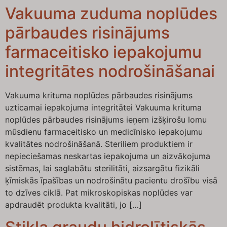
Vakuuma zuduma noplūdes
pārbaudes risinājums
farmaceitisko iepakojumu
integritātes nodrošināšanai
Vakuuma krituma noplūdes pārbaudes risinājums
uzticamai iepakojuma integritātei Vakuuma krituma
noplūdes pārbaudes risinājums ieņem izšķirošu lomu
mūsdienu farmaceitisko un medicīnisko iepakojumu
kvalitātes nodrošināšanā. Steriliem produktiem ir
nepieciešamas neskartas iepakojuma un aizvākojuma
sistēmas, lai saglabātu sterilitāti, aizsargātu fizikāli
ķīmiskās īpašības un nodrošinātu pacientu drošību visā
to dzīves ciklā. Pat mikroskopiskas noplūdes var
apdraudēt produkta kvalitāti, jo […]