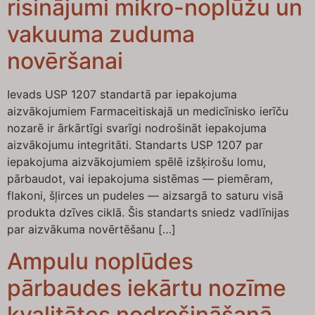
risinājumi mikro-noplūžu un
vakuuma zuduma
novēršanai
Ievads USP 1207 standartā par iepakojuma
aizvākojumiem Farmaceitiskajā un medicīnisko ierīču
nozarē ir ārkārtīgi svarīgi nodrošināt iepakojuma
aizvākojumu integritāti. Standarts USP 1207 par
iepakojuma aizvākojumiem spēlē izšķirošu lomu,
pārbaudot, vai iepakojuma sistēmas — piemēram,
flakoni, šļirces un pudeles — aizsargā to saturu visā
produkta dzīves ciklā. Šis standarts sniedz vadlīnijas
par aizvākuma novērtēšanu […]
Ampulu noplūdes
pārbaudes iekārtu nozīme
kvalitātes nodrošināšanā