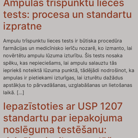
Ampulas trīspunktu lieces
tests: procesa un standartu
izpratne
Ampulu trīspunktu lieces tests ir būtiska procedūra
farmācijas un medicīnisko ierīču nozarē, ko izmanto, lai
novērtētu ampulu lūzuma izturību. Šis tests nosaka
spēku, kas nepieciešams, lai ampulu salauztu tās
iepriekš noteiktā lūzuma punktā, tādējādi nodrošinot, ka
ampulas ir pietiekami izturīgas, lai izturētu dažādus
apstākļus to pārvadāšanas, uzglabāšanas un lietošanas
laikā. […]
Iepazīstoties ar USP 1207
standartu par iepakojuma
noslēguma testēšanu: