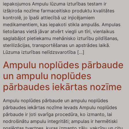
iepakojumos Ampulu lūzuma izturības testam ir
izšķiroša nozīme farmaceitisko produktu kvalitātes
kontrolē, jo īpaši attiecībā uz injicējamiem
medikamentiem, kas iepakoti stikla ampulās. Ampulas
lietošanas vietā jāvar atvērt viegli un tīri, vienlaikus
saglabājot pietiekamu mehānisko izturību pildīšanas,
sterilizācijas, transportēšanas un apstrādes laikā.
Lūzuma izturības nelīdzsvarotība […]
Ampulu noplūdes pārbaude
un ampulu noplūdes
pārbaudes iekārtas nozīme
Ampulu noplūdes pārbaude un ampulu noplūdes
pārbaudes iekārtas nozīme Ievads Ampulu noplūdes
pārbaude ir ļoti svarīga procedūra, ko izmanto, lai
nodrošinātu ampulu integritāti; ampulas ir hermētiski
noslēgtas tvertnes, kuras izmanto zāļu, vakcīnu un citu