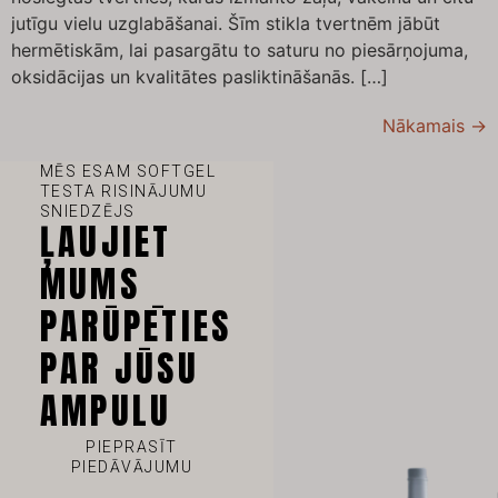
jutīgu vielu uzglabāšanai. Šīm stikla tvertnēm jābūt
hermētiskām, lai pasargātu to saturu no piesārņojuma,
oksidācijas un kvalitātes pasliktināšanās. […]
Nākamais
→
MĒS ESAM SOFTGEL
TESTA RISINĀJUMU
SNIEDZĒJS
ĻAUJIET
MUMS
VI
PARŪPĒTIES
TH
PAR JŪSU
HE
AMPULU
UK
TR
PIEPRASĪT
PIEDĀVĀJUMU
SV