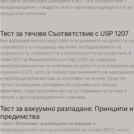
Методите за вакуумно разпадане и NDT са в съответствие с
международните стандарти, което гарантира надеждността на
процеса на изпитване.
Тест за течове Съответствие с USP 1207
Във фармацевтичната индустрия осигуряването на целостта на
опаковката е от решаващо значение за поддържането на
стерилността, стабилността и безопасността на продуктите. В
глава 1207 на Фармакопеята на САЩ (USP) се съдържат
изчерпателни насоки за изпитване на целостта на затваряне на
опаковки (CCIT), като се подчертава значението на надеждните
и неразрушителни методи за изпитване на течове. Сред тях
тестът за вакуумно разпадане се откроява като високо
ефективен, недеструктивен метод за откриване на течове в
ампули и други фармацевтични опаковки.
Тест за вакуумно разпадане: Принципи и
предимства
Сайтът
Изпитване за разпадане на вакуума
е
безразрушителен метод за изпитване на течове (NDT), който