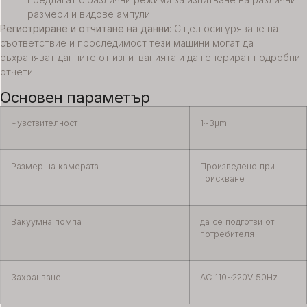
размери и видове ампули.
Регистриране и отчитане на данни
: С цел осигуряване на
съответствие и проследимост тези машини могат да
съхраняват данните от изпитванията и да генерират подробни
отчети.
Основен параметър
Чувствителност
1~3μm
Размер на камерата
Произведено при
поискване
Вакуумна помпа
да се подготви от
потребителя
Захранване
AC 110~220V 50Hz