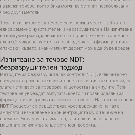
на малки течове, които биха могли да останат незабелязани
чрез други методи.
Този тип изпитване за течове се използва често, тъй като е
едновременно чувствителен и неразрушителен. На
изпитване
на вакуумно разпадане
може да открива течове с големина
едва 0,2 микрона, което го прави идеален за фармацевтични
опаковки, където и най-малкият дефект може да бъде вреден.
Изпитване за течове NDT:
безразрушителен подход
Методите за безразрушителен контрол (NDT), включително
вакуумното разпадане и изпитването за изтичане на хелий, са
златен стандарт за проверка на целостта на ампулите. Тези
тестове не увреждат ампулата, което ги прави идеални за
фармацевтични продукти с висока стойност. На
тест за течове
NDT
Процесът се осъществява чрез въвеждане на газ в
ампулата и измерване на концентрацията му с течение на
времето. Ако ампулата има теч, газът ще излезе навън и
машината за изпитване ще установи дефекта.