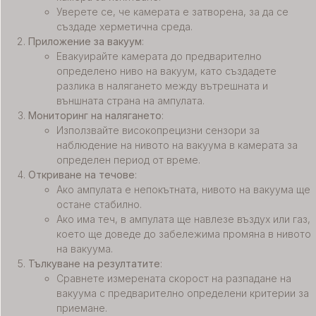
Уверете се, че камерата е затворена, за да се
създаде херметична среда.
Приложение за вакуум
:
Евакуирайте камерата до предварително
определено ниво на вакуум, като създадете
разлика в налягането между вътрешната и
външната страна на ампулата.
Мониторинг на налягането
:
Използвайте високопрецизни сензори за
наблюдение на нивото на вакуума в камерата за
определен период от време.
Откриване на течове
:
Ако ампулата е непокътната, нивото на вакуума ще
остане стабилно.
Ако има теч, в ампулата ще навлезе въздух или газ,
което ще доведе до забележима промяна в нивото
на вакуума.
Тълкуване на резултатите
:
Сравнете измерената скорост на разпадане на
вакуума с предварително определени критерии за
приемане.