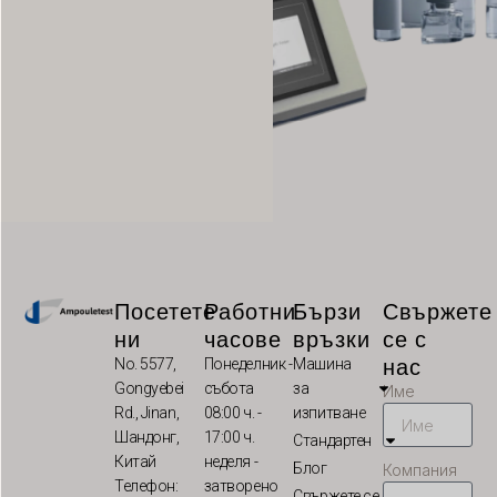
SK
RU
RO
PT
PL
NL
NB
LV
Посетете
Работни
Бързи
Свържете
LT
ни
часове
връзки
се с
нас
KO
No. 5577,
Понеделник -
Машина
Gongyebei
събота
за
Име
JA
Rd., Jinan,
08:00 ч. -
изпитване
IT
Шандонг,
17:00 ч.
Стандартен
Китай
неделя -
Блог
ID
Компания
Телефон:
затворено
Свържете се