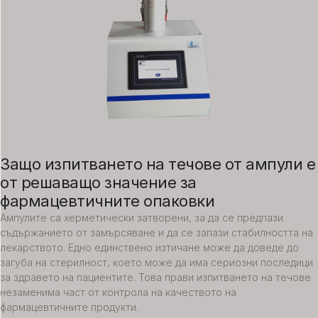
Защо изпитването на течове от ампули е
от решаващо значение за
фармацевтичните опаковки
Ампулите са херметически затворени, за да се предпази
съдържанието от замърсяване и да се запази стабилността на
лекарството. Едно единствено изтичане може да доведе до
загуба на стерилност, което може да има сериозни последици
за здравето на пациентите. Това прави изпитването на течове
незаменима част от контрола на качеството на
фармацевтичните продукти.