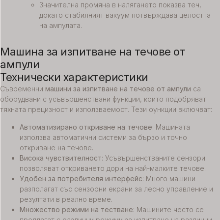
Значителна промяна в налягането показва теч,
докато стабилният вакуум потвърждава целостта
на ампулата.
Машина за изпитване на течове от
ампули
Технически характеристики
Съвременни
машини за изпитване на течове от ампули
са
оборудвани с усъвършенствани функции, които подобряват
тяхната прецизност и използваемост. Тези функции включват:
Автоматизирано откриване на течове
: Машината
използва автоматични системи за бързо и точно
откриване на течове.
Висока чувствителност
: Усъвършенстваните сензори
позволяват откриването дори на най-малките течове.
Удобен за потребителя интерфейс
: Много машини
разполагат със сензорни екрани за лесно управление и
резултати в реално време.
Множество режими на тестване
: Машините често се
предлагат с различни режими за изпитване на различни