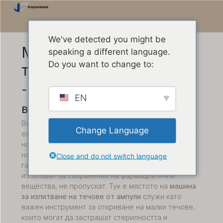
We've detected you might be
Машина за изпитване на
speaking a different language.
Do you want to change to:
течове от ампули
- Изпитване за разпадане на
EN
вакуума
Във фармацевтичната индустрия безопасността и
Change Language
ефикасността на лекарствата зависят от целостта
на техните опаковки. Един от критичните аспекти
на контрола на качеството на опаковките е да се
Close and do not switch language
гарантира, че ампулите, които обикновено се
използват за съхранение на фармацевтични
вещества, не пропускат. Тук е мястото на
машина
за изпитване на течове от ампули
служи като
важен инструмент за откриване на малки течове,
които могат да застрашат стерилността и