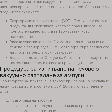
измерва промените във вакуумното налягане, за да
идентифицира течове в запечатани контейнери. Основните му
предимства включват:
Безразрушително изпитване (NDT)
: Тестът не уврежда
продукта или опаковката, което го прави идеален за
контрол на качеството във фармацевтичното
производство.
Висока чувствителност
: Възможност за откриване на
течове с размер едва 5 µm, което гарантира спазването
на строгите регулаторни стандарти.
Бързо и надеждно
: Осигурява бързи и точни резултати,
подходящи за среди с висока производителност.
Процедура за изпитване на течове от
вакуумно разпадане за ампули
Процедурата за изпитване на течове при вакуумно разпадане
на ампули, както е посочено в USP 1207, включва следните
стъпки:
Подготовка на пробите
:
Поставете ампулата в специално проектирана
камера за изпитване.