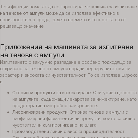
Тези функции помагат да се гарантира, че
машина за изпитване
на течове от ампули
може да се използва ефективно в
производствена среда, където времето и точността са от
решаващо значение.
Приложения на машината за изпитване
на течове с ампули
Изпитването с вакуумно разпадане е особено подходящо за
откриване на течове от ампули поради неразрушителния си
характер и високата си чувствителност. То се използва широко
в:
Стерилни продукти за инжектиране
: Осигурява целостта
на ампулите, съдържащи лекарства за инжектиране, като
предотвратява микробно замърсяване.
Лиофилизирани продукти
: Открива течове в ампули с
лиофилизирани фармацевтични продукти, които са силно
чувствителни към проникване на влага.
Производствени линии с висока производителност
:
Осигурява бързи и надеждни резултати, което го прави