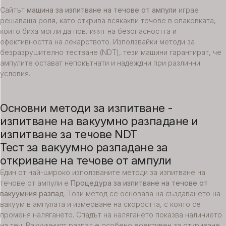
Сайтът
машина за изпитване на течове от ампули
играе
решаваща роля, като открива всякакви течове в опаковката,
които биха могли да повлияят на безопасността и
ефективността на лекарството. Използвайки методи за
безразрушително тестване (NDT), тези машини гарантират, че
ампулите остават непокътнати и надеждни при различни
условия.
Основни методи за изпитване -
изпитване на вакуумно разпадане и
изпитване за течове NDT
Тест за вакуумно разпадане за
откриване на течове от ампули
Един от най-широко използваните методи за изпитване на
течове от ампули е
Процедура за изпитване на течове от
вакуумния разпад
. Този метод се основава на създаването на
вакуум в ампулата и измерване на скоростта, с която се
променя налягането. Спадът на налягането показва наличието
на теч. Вакуумният разпад е особено ефективен за откриване