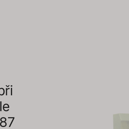
při
le
187