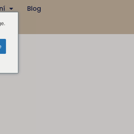
ní
Blog
ge.
e