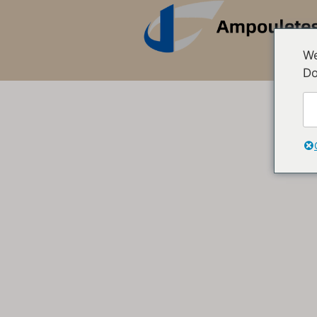
We
Do