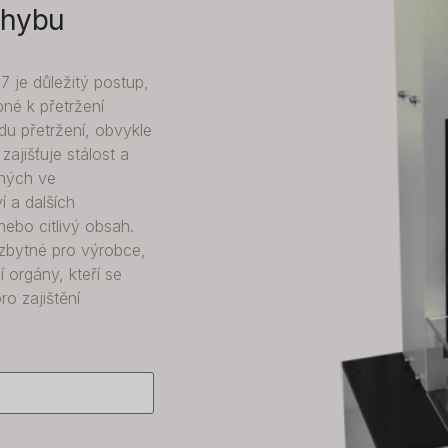
ohybu
 je důležitý postup,
bné k přetržení
u přetržení, obvykle
zajišťuje stálost a
ných ve
í a dalších
ebo citlivý obsah.
ezbytné pro výrobce,
í orgány, kteří se
o zajištění