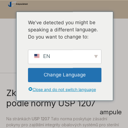
We've detected you might be
speaking a different language.
Do you want to change to:
EN
Change Language
Close and do not switch language
Zkouška integrity obalu
podle normy USP 1207
ampule
Na stránkách
USP 1207
Tato norma poskytuje zásadní
pokyny pro zajištění integrity obalových systémů pro sterilní