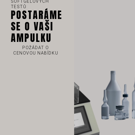
SOFTGELOVÝCH
TESTŮ
POSTARÁME
SE O VAŠI
AMPULKU
VI
TH
POŽÁDAT O
CENOVOU NABÍDKU
HE
UK
TR
SV
SL
SK
RU
RO