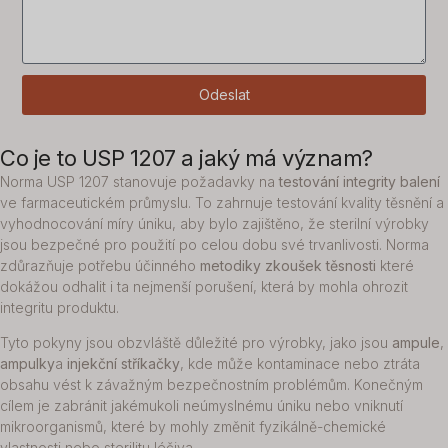
Odeslat
Co je to USP 1207 a jaký má význam?
Norma USP 1207 stanovuje požadavky na
testování integrity balení
ve farmaceutickém průmyslu. To zahrnuje testování kvality těsnění a
vyhodnocování míry úniku, aby bylo zajištěno, že sterilní výrobky
jsou bezpečné pro použití po celou dobu své trvanlivosti. Norma
zdůrazňuje potřebu účinného
metodiky zkoušek těsnosti
které
dokážou odhalit i ta nejmenší porušení, která by mohla ohrozit
integritu produktu.
Tyto pokyny jsou obzvláště důležité pro výrobky, jako jsou
ampule
,
ampulky
a
injekční stříkačky
, kde může kontaminace nebo ztráta
obsahu vést k závažným bezpečnostním problémům. Konečným
cílem je zabránit jakémukoli neúmyslnému úniku nebo vniknutí
mikroorganismů, které by mohly změnit fyzikálně-chemické
vlastnosti nebo sterilitu léčiva.