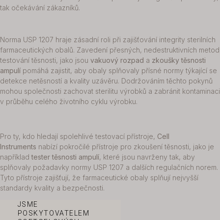
tak očekávání zákazníků.
Norma USP 1207 hraje zásadní roli při zajišťování integrity sterilních
farmaceutických obalů. Zavedení přesných, nedestruktivních metod
testování těsnosti, jako jsou
vakuový rozpad
a
zkoušky těsnosti
ampulí
pomáhá zajistit, aby obaly splňovaly přísné normy týkající se
detekce netěsností a kvality uzávěru. Dodržováním těchto pokynů
mohou společnosti zachovat sterilitu výrobků a zabránit kontaminaci
v průběhu celého životního cyklu výrobku.
Pro ty, kdo hledají spolehlivé testovací přístroje,
Cell
Instruments
nabízí pokročilé přístroje pro zkoušení těsnosti, jako je
například
tester těsnosti ampulí
, které jsou navrženy tak, aby
splňovaly požadavky normy USP 1207 a dalších regulačních norem.
Tyto přístroje zajišťují, že farmaceutické obaly splňují nejvyšší
standardy kvality a bezpečnosti.
JSME
POSKYTOVATELEM