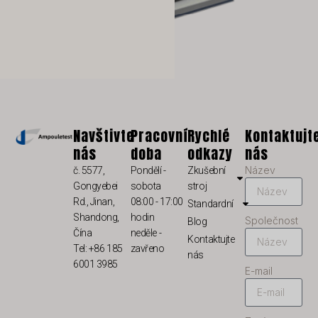
PT
PL
NL
NB
LV
LT
Navštivte
Pracovní
Rychlé
Kontaktujt
KO
nás
doba
odkazy
nás
JA
Název
č. 5577,
Pondělí -
Zkušební
Gongyebei
sobota
stroj
IT
Rd., Jinan,
08:00 - 17:00
Standardní
ID
Shandong,
hodin
Společnost
Blog
Čína
neděle -
HU
Kontaktujte
Tel: +86 185
zavřeno
nás
FR
6001 3985
E-mail
FI
ET