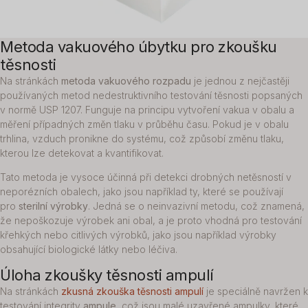
Metoda vakuového úbytku pro zkoušku
těsnosti
Na stránkách
metoda vakuového rozpadu
je jednou z nejčastěji
používaných metod nedestruktivního testování těsnosti popsaných
v normě USP 1207. Funguje na principu vytvoření vakua v obalu a
měření případných změn tlaku v průběhu času. Pokud je v obalu
trhlina, vzduch pronikne do systému, což způsobí změnu tlaku,
kterou lze detekovat a kvantifikovat.
Tato metoda je vysoce účinná při detekci drobných netěsností v
neporézních obalech, jako jsou například ty, které se používají
pro
sterilní výrobky
. Jedná se o neinvazivní metodu, což znamená,
že nepoškozuje výrobek ani obal, a je proto vhodná pro testování
křehkých nebo citlivých výrobků, jako jsou například výrobky
obsahující biologické látky nebo léčiva.
Úloha zkoušky těsnosti ampulí
Na stránkách
zkusná zkouška těsnosti ampulí
je speciálně navržen k
testování integrity
ampule
, což jsou malé uzavřené ampulky, které