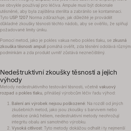
se obvykle používají pro léčiva. Ampule musí být dokonale
utěsněné, aby byla zajištěna sterilita a zabránilo se kontaminaci.
Tyto
USP 1207
Norma zdůrazňuje, jak důležité je provádět
důkladné zkoušky těsnosti těchto nádob, aby se ověřilo, že splňují
požadované limity úniku.
Pomocí metod, jako je pokles vakua nebo pokles tlaku, se
zkusná
zkouška těsnosti ampulí
pomáhá ověřit, zda těsnění odolává různým
podmínkám a zda produkt uvnitř zůstává neznečištěný.
Nedeštruktivní zkoušky těsnosti a jejich
výhody
Metody nedestruktivního testování těsnosti, včetně
vakuový
rozpad
a
pokles tlaku
, přinášejí výrobcům léčiv řadu výhod:
Balení ani výrobek nejsou poškozené
: Na rozdíl od jiných
zkušebních metod, jako jsou zkoušky s barvivem nebo
detekce úniků héliem, nedestruktivní metody neohrožují
integritu obalu ani samotného výrobku.
Vysoká citlivost
: Tyto metody dokážou odhalit i ty nejmenší