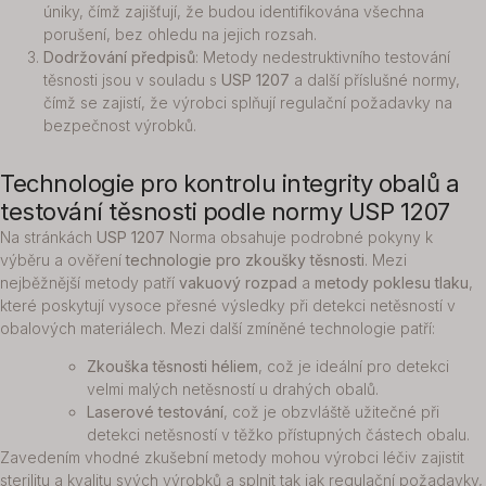
úniky, čímž zajišťují, že budou identifikována všechna
porušení, bez ohledu na jejich rozsah.
Dodržování předpisů
: Metody nedestruktivního testování
těsnosti jsou v souladu s
USP 1207
a další příslušné normy,
čímž se zajistí, že výrobci splňují regulační požadavky na
bezpečnost výrobků.
Technologie pro kontrolu integrity obalů a
testování těsnosti podle normy USP 1207
Na stránkách
USP 1207
Norma obsahuje podrobné pokyny k
výběru a ověření
technologie pro zkoušky těsnosti
. Mezi
nejběžnější metody patří
vakuový rozpad
a
metody poklesu tlaku
,
které poskytují vysoce přesné výsledky při detekci netěsností v
obalových materiálech. Mezi další zmíněné technologie patří:
Zkouška těsnosti héliem
, což je ideální pro detekci
velmi malých netěsností u drahých obalů.
Laserové testování
, což je obzvláště užitečné při
detekci netěsností v těžko přístupných částech obalu.
Zavedením vhodné zkušební metody mohou výrobci léčiv zajistit
sterilitu a kvalitu svých výrobků a splnit tak jak regulační požadavky,