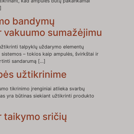
žtikrinant, kad ampulės būtų pakankamai
]
rymo bandymų
 ir vakuumo sumažėjimu
užtikrinti talpyklų uždarymo elementų
istemos – tokios kaip ampulės, švirkštai ir
ertinti sandarumą […]
ės užtikrinime
o tikrinimo įrenginiai atlieka svarbų
s yra būtinas siekiant užtikrinti produkto
 taikymo sričių