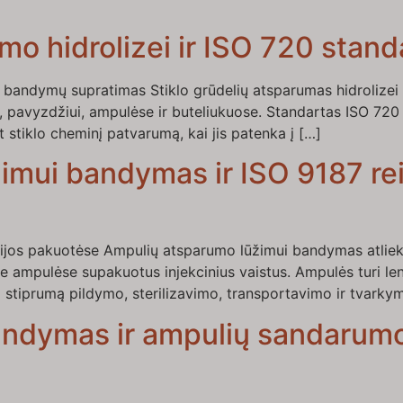
umo hidrolizei ir ISO 720 stan
0 bandymų supratimas Stiklo grūdelių atsparumas hidrolizei y
avyzdžiui, ampulėse ir buteliukuose. Standartas ISO 720 n
ant stiklo cheminį patvarumą, kai jis patenka į […]
mui bandymas ir ISO 9187 rei
jos pakuotėse Ampulių atsparumo lūžimui bandymas atliek
e ampulėse supakuotus injekcinius vaistus. Ampulės turi leng
stiprumą pildymo, sterilizavimo, transportavimo ir tvarky
ndymas ir ampulių sandarum