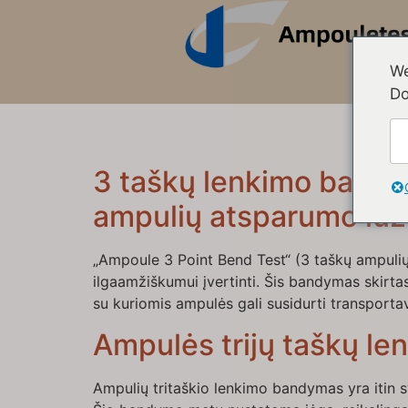
We
Do
3 taškų lenkimo bandym
ampulių atsparumo lū
„Ampoule 3 Point Bend Test“ (3 taškų ampulių
ilgaamžiškumui įvertinti. Šis bandymas skirta
su kuriomis ampulės gali susidurti transport
Ampulės trijų taškų l
Ampulių tritaškio lenkimo bandymas yra itin s