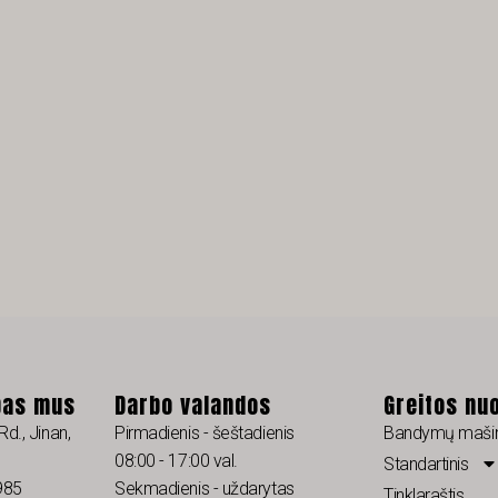
pas mus
Darbo valandos
Greitos nu
Rd., Jinan,
Pirmadienis - šeštadienis
Bandymų maši
08:00 - 17:00 val.
Standartinis
985
Sekmadienis - uždarytas
Tinklaraštis