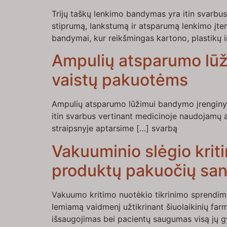
Trijų taškų lenkimo bandymas yra itin svarbus
stiprumą, lankstumą ir atsparumą lenkimo įt
bandymai, kur reikšmingas kartono, plastikų 
Ampulių atsparumo lūž
vaistų pakuotėms
Ampulių atsparumo lūžimui bandymo įrenginys 
itin svarbus vertinant medicinoje naudojamų am
straipsnyje aptarsime […] svarbą
Vakuuminio slėgio krit
produktų pakuočių sand
Vakuumo kritimo nuotėkio tikrinimo sprendima
lemiamą vaidmenį užtikrinant šiuolaikinių farm
išsaugojimas bei pacientų saugumas visą jų g