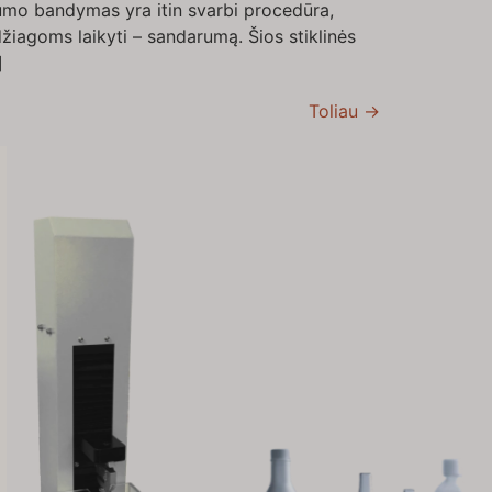
o bandymas yra itin svarbi procedūra,
žiagoms laikyti – sandarumą. Šios stiklinės
]
Toliau
→
VI
TH
HE
UK
TR
SV