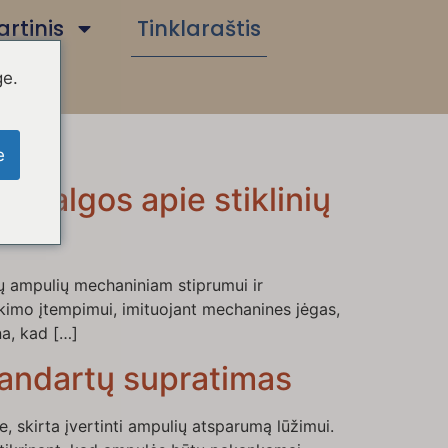
rtinis
Tinklaraštis
ge.
e
žvalgos apie stiklinių
ų ampulių mechaniniam stiprumui ir
nkimo įtempimui, imituojant mechanines jėgas,
na, kad […]
tandartų supratimas
, skirta įvertinti ampulių atsparumą lūžimui.