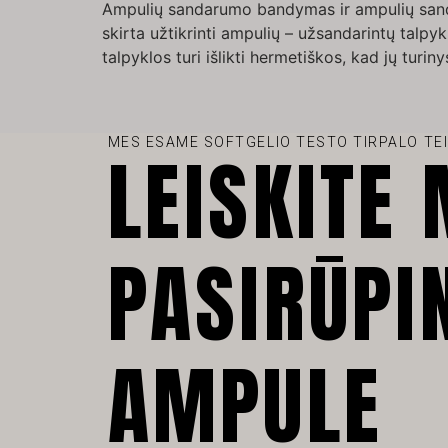
Ampulių sandarumo bandymas ir ampulių san
skirta užtikrinti ampulių – užsandarintų talp
talpyklos turi išlikti hermetiškos, kad jų turi
MES ESAME SOFTGELIO TESTO TIRPALO TE
LEISKITE
PASIRŪPI
AMPULE