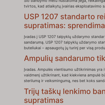
Šio bandymo metu nustatoma jėga, reikalinga 
tvirtos, kad atlaikytų įvairias eksploatavimo
USP 1207 standarto re
supratimas: sprendima
Įvadas į USP 1207 talpyklų uždarymo standart
sandarumą. USP 1207 talpyklų uždarymo standa
buteliukai – apsaugotų jų turinį per visą prod
Ampulių sandarumo tik
Įvadas. Ampulės vientisumo užtikrinimas yra 
vaidmenį užtikrinant, kad kiekviena ampulė bū
sterilumą ir veiksmingumą, nes bet koks san
Trijų taškų lenkimo ban
supratimas