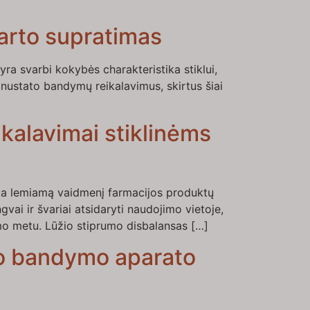
darto supratimas
ra svarbi kokybės charakteristika stiklui,
ustato bandymų reikalavimus, skirtus šiai
kalavimai stiklinėms
a lemiamą vaidmenį farmacijos produktų
vai ir švariai atsidaryti naudojimo vietoje,
mo metu. Lūžio stiprumo disbalansas […]
o bandymo aparato