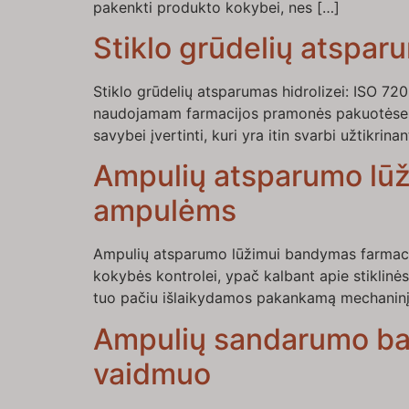
pakenkti produkto kokybei, nes […]
Stiklo grūdelių atspar
Stiklo grūdelių atsparumas hidrolizei: ISO 72
naudojamam farmacijos pramonės pakuotėse, p
savybei įvertinti, kuri yra itin svarbi užtikrin
Ampulių atsparumo lūži
ampulėms
Ampulių atsparumo lūžimui bandymas farmaci
kokybės kontrolei, ypač kalbant apie stiklinės
tuo pačiu išlaikydamos pakankamą mechaninį 
Ampulių sandarumo ba
vaidmuo