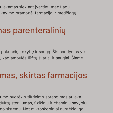
tliekamas siekiant įvertinti medžiagų
pakavimo pramonė, farmacija ir medžiagų
as parenteralinių
ų pakuočių kokybę ir saugą. Šis bandymas yra
, kad ampulės lūžtų švariai ir saugiai. Šiame
mas, skirtas farmacijos
timo nuotėkio tikrinimo sprendimas atlieka
ktų steriliumas, fizikinių ir cheminių savybių
o sistemų. Net mikroskopiniai nuotėkiai gali