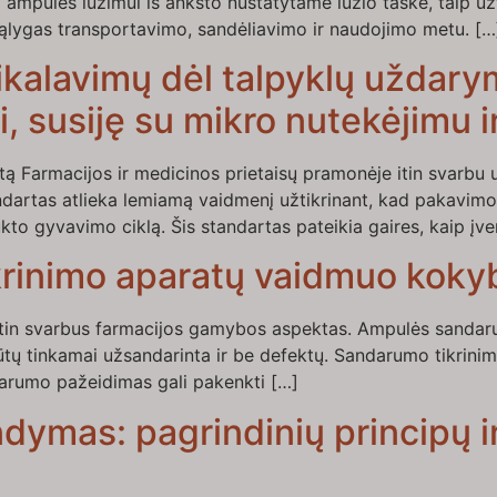
ampulės lūžimui iš anksto nustatytame lūžio taške, taip u
 sąlygas transportavimo, sandėliavimo ir naudojimo metu. […
ikalavimų dėl talpyklų užda
i, susiję su mikro nutekėjimu
ą Farmacijos ir medicinos prietaisų pramonėje itin svarbu 
rtas atlieka lemiamą vaidmenį užtikrinant, kad pakavimo s
ukto gyvavimo ciklą. Šis standartas pateikia gaires, kaip įv
rinimo aparatų vaidmuo kokyb
itin svarbus farmacijos gamybos aspektas. Ampulės sandarum
tų tinkamai užsandarinta ir be defektų. Sandarumo tikrinima
darumo pažeidimas gali pakenkti […]
dymas: pagrindinių principų ir