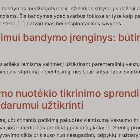
 bandymas medžiagotyros ir inžinerijos srityse; jis dažnai a
empiams. Šis bandymas ypač svarbus tokiose srityse kaip 
ir stiklo […] patvarumas bei eksploatacinės savybės
imui bandymo įrenginys: būtin
atlieka lemiamą vaidmenį užtikrinant parenteralinių vaist
pulių stiprumą ir vientisumą, nes šioje srityje labai svarbu
imo nuotėkio tikrinimo sprendi
arumui užtikrinti
s, užtikrinantis patikimą pakuotės vientisumą Vakuumo kri
acijos ir medicinos produktų pakuočių kokybę. Sterilių produ
yvavimo ciklą priklauso nuo nesugadintų talpyklų ir uždarym