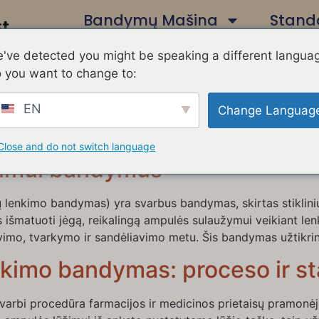
Bandymų Mašina
Standa
've detected you might be speaking a different langua
Susisiekite Su Mumis
 you want to change to:
EN
Change Languag
as su ampulėmis: svarbiausi į
Close and do not switch language
žimui bandymus
 lenkimo bandymas) yra svarbus bandymas, skirtas stiklini
s išmatuoti jėgą, reikalingą ampulės sulaužymui veikiant le
avimo, tvarkymo ir sandėliavimo metu. Šis bandymas užtikri
enkimo bandymas: proceso ir s
varbi procedūra farmacijos ir medicinos prietaisų pramonėje