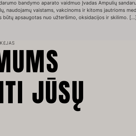
darumo bandymo aparato vaidmuo Įvadas Ampulių sandarum
yklų, naudojamų vaistams, vakcinoms ir kitoms jautrioms med
nys būtų apsaugotas nuo užteršimo, oksidacijos ir skilimo. […
IKĖJAS
 MUMS
NTI JŪSŲ