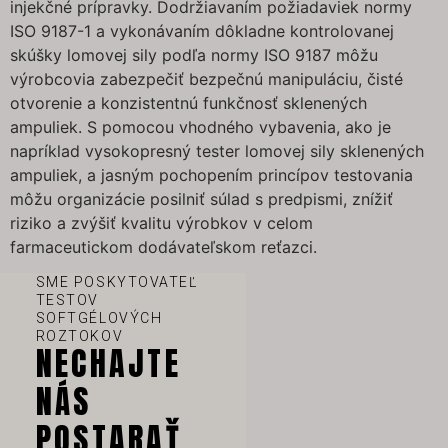
injekčné prípravky. Dodržiavaním požiadaviek normy
ISO 9187-1 a vykonávaním dôkladne kontrolovanej
skúšky lomovej sily podľa normy ISO 9187 môžu
výrobcovia zabezpečiť bezpečnú manipuláciu, čisté
otvorenie a konzistentnú funkčnosť sklenených
ampuliek. S pomocou vhodného vybavenia, ako je
napríklad vysokopresný tester lomovej sily sklenených
ampuliek, a jasným pochopením princípov testovania
môžu organizácie posilniť súlad s predpismi, znížiť
riziko a zvýšiť kvalitu výrobkov v celom
farmaceutickom dodávateľskom reťazci.
SME POSKYTOVATEĽ
TESTOV
SOFTGÉLOVÝCH
ROZTOKOV
NECHAJTE
NÁS
POSTARAŤ
VI