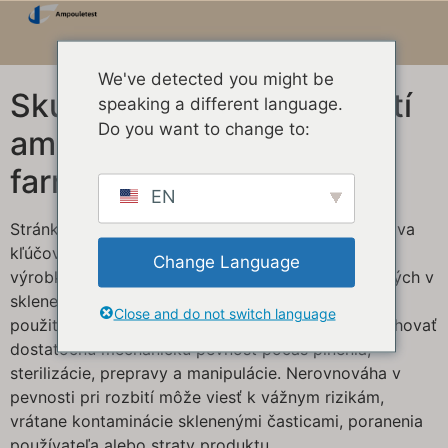
We've detected you might be
Skúška pevnosti pri rozbití
speaking a different language.
Do you want to change to:
ampuliek vo
farmaceutických obaloch
EN
Stránka
skúška pevnosti ampulky pri rozbití
zohráva
kľúčovú úlohu v kontrole kvality farmaceutických
Change Language
výrobkov, najmä v prípade injekčných liekov balených v
sklenených ampulách. Ampulky sa musia na mieste
Close and do not switch language
použitia otvárať ľahko a čisto, pričom si musia zachovať
dostatočnú mechanickú pevnosť počas plnenia,
sterilizácie, prepravy a manipulácie. Nerovnováha v
pevnosti pri rozbití môže viesť k vážnym rizikám,
vrátane kontaminácie sklenenými časticami, poranenia
používateľa alebo straty produktu.