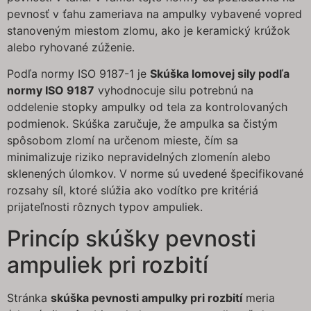
pevnosť v ťahu zameriava na ampulky vybavené vopred
stanoveným miestom zlomu, ako je keramický krúžok
alebo ryhované zúženie.
Podľa normy ISO 9187-1 je
Skúška lomovej sily podľa
normy ISO 9187
vyhodnocuje silu potrebnú na
oddelenie stopky ampulky od tela za kontrolovaných
podmienok. Skúška zaručuje, že ampulka sa čistým
spôsobom zlomí na určenom mieste, čím sa
minimalizuje riziko nepravidelných zlomenín alebo
sklenených úlomkov. V norme sú uvedené špecifikované
rozsahy síl, ktoré slúžia ako vodítko pre kritériá
prijateľnosti rôznych typov ampuliek.
Princíp skúšky pevnosti
ampuliek pri rozbití
Stránka
skúška pevnosti ampulky pri rozbití
meria