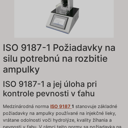
ISO 9187-1 Požiadavky na
silu potrebnú na rozbitie
ampulky
ISO 9187-1 a jej úloha pri
kontrole pevnosti v ťahu
Medzinárodná norma
ISO 9187
1
stanovuje základné
požiadavky na ampulky používané na injekčné lieky,
vrátane odolnosti voči hydrolýze, kvality žíhania a
pevnosti v ťahu. V rámci tejto normy sa požiadavka na