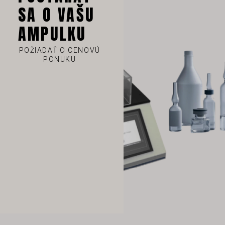
SA O VAŠU
TH
AMPULKU
HE
UK
POŽIADAŤ O CENOVÚ
PONUKU
TR
SV
SL
RU
RO
PT
PL
NL
NB
LV