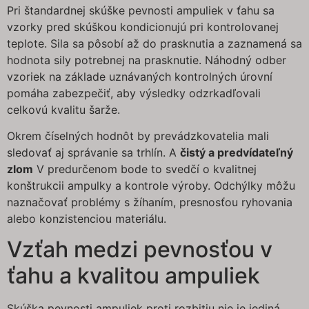
Pri štandardnej skúške pevnosti ampuliek v ťahu sa
vzorky pred skúškou kondicionujú pri kontrolovanej
teplote. Sila sa pôsobí až do prasknutia a zaznamená sa
hodnota sily potrebnej na prasknutie. Náhodný odber
vzoriek na základe uznávaných kontrolných úrovní
pomáha zabezpečiť, aby výsledky odzrkadľovali
celkovú kvalitu šarže.
Okrem číselných hodnôt by prevádzkovatelia mali
sledovať aj správanie sa trhlín. A
čistý a predvídateľný
zlom
V predurčenom bode to svedčí o kvalitnej
konštrukcii ampulky a kontrole výroby. Odchýlky môžu
naznačovať problémy s žíhaním, presnosťou ryhovania
alebo konzistenciou materiálu.
Vzťah medzi pevnosťou v
ťahu a kvalitou ampuliek
Skúška pevnosti ampuliek proti rozbitiu nie je jediná.