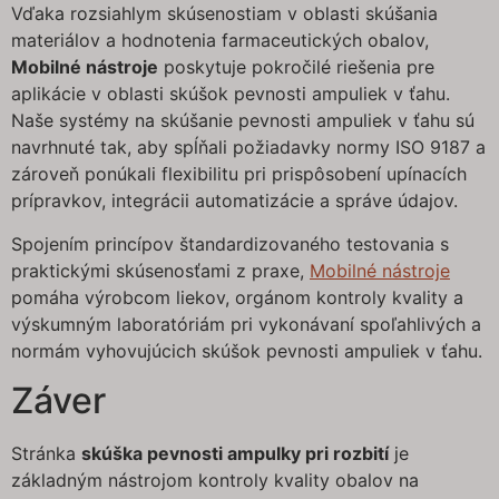
Vďaka rozsiahlym skúsenostiam v oblasti skúšania
materiálov a hodnotenia farmaceutických obalov,
Mobilné nástroje
poskytuje pokročilé riešenia pre
aplikácie v oblasti skúšok pevnosti ampuliek v ťahu.
Naše systémy na skúšanie pevnosti ampuliek v ťahu sú
navrhnuté tak, aby spĺňali požiadavky normy ISO 9187 a
zároveň ponúkali flexibilitu pri prispôsobení upínacích
prípravkov, integrácii automatizácie a správe údajov.
Spojením princípov štandardizovaného testovania s
praktickými skúsenosťami z praxe,
Mobilné nástroje
pomáha výrobcom liekov, orgánom kontroly kvality a
výskumným laboratóriám pri vykonávaní spoľahlivých a
normám vyhovujúcich skúšok pevnosti ampuliek v ťahu.
Záver
Stránka
skúška pevnosti ampulky pri rozbití
je
základným nástrojom kontroly kvality obalov na