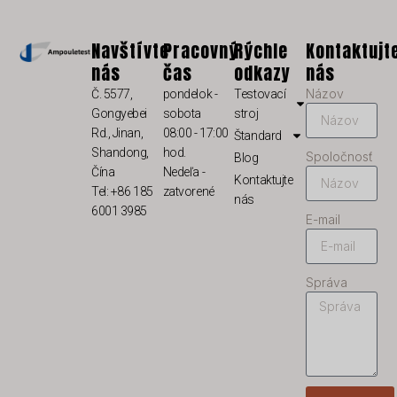
LT
KO
Navštívte
Pracovný
Rýchle
Kontaktujt
nás
čas
odkazy
nás
JA
Názov
Č. 5577,
pondelok -
Testovací
IT
Gongyebei
sobota
stroj
ID
Rd., Jinan,
08:00 - 17:00
Štandard
Shandong,
hod.
Spoločnosť
HU
Blog
Čína
Nedeľa -
Kontaktujte
FR
Tel: +86 185
zatvorené
nás
6001 3985
FI
E-mail
ET
ES
Správa
EL
DE
DA
CS