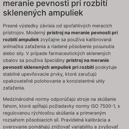
meranie pevnosti pri rozbití
sklenených ampuliek
Presné výsledky závisia od spoľahlivých meracích
prístrojov. Moderný
prístroj na meranie pevnosti pri
rozbití ampuliek
zvyčajne sa používa kalibrovaná
snímačka zaťaženia a riadené pôsobenie posunutia
alebo sily. V prípade farmaceutických sklenených
obalov sa používa špeciálny
prístroj na meranie
pevnosti sklenených ampuliek pri rozbití
poskytuje
stabilné upevňovacie prvky, ktoré zaručujú
opakovateľné polohovanie a konzistentné uhly
zaťaženia.
Medzinárodné normy odporúčajú stroje na skúšanie
ťahom, ktoré spĺňajú požiadavky normy ISO 7500-1, s
regulovanou rýchlosťou skúšania a primeraným
rozsahom pôsobiacich síl. Pravidelná kalibrácia a
overovanie pomáhajú znižovať variabilitu a zvyšovať