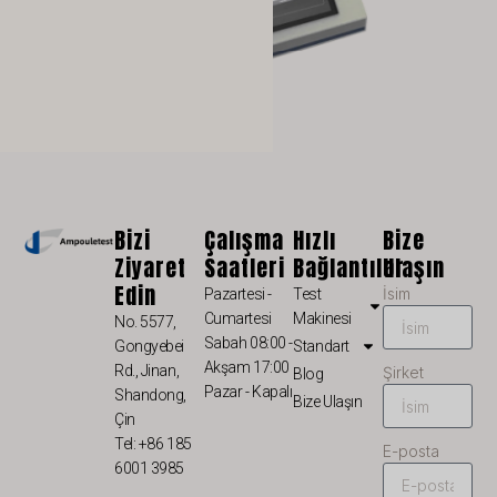
NL
NB
LV
LT
KO
JA
Bizi
Çalışma
Hızlı
Bize
IT
Ziyaret
Saatleri
Bağlantılar
Ulaşın
ID
Edin
İsim
Pazartesi -
Test
HU
Cumartesi
Makinesi
No. 5577,
Sabah 08:00 -
Gongyebei
Standart
FR
Akşam 17:00
Rd., Jinan,
Şirket
Blog
FI
Pazar - Kapalı
Shandong,
Bize Ulaşın
Çin
ET
Tel: +86 185
E-posta
ES
6001 3985