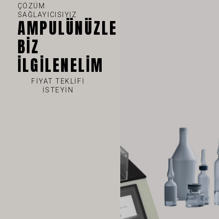
ÇÖZÜM
SAĞLAYICISIYIZ
AMPULÜNÜZLE
BIZ
VI
İLGILENELIM
TH
FIYAT TEKLIFI
HE
ISTEYIN
UK
SV
SL
SK
RU
RO
PT
PL