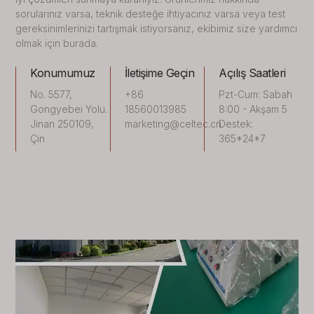
sorularınız varsa, teknik desteğe ihtiyacınız varsa veya test
gereksinimlerinizi tartışmak istiyorsanız, ekibimiz size yardımcı
olmak için burada.
Konumumuz
İletişime Geçin
Açılış Saatleri
No. 5577,
+86
Pzt-Cum: Sabah
Gongyebei Yolu.
18560013985
8:00 - Akşam 5
Jinan 250109,
marketing@celtec.cn
Destek:
Çin
365*24*7