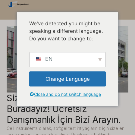
We've detected you might be
speaking a different language.
Do you want to change to:
EN
Change Language
Close and do not switch language
Size Yardımcı Olmak İçin
Buradayız! Ücretsiz
Danışmanlık İçin Bizi Arayın.
Cell Instruments olarak, softgel test ihtiyaçlarınız için size en
iyi çözümleri sunmaya kararlıyız. Ürünlerimiz hakkında