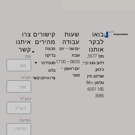
LV
LT
KO
בואו
שעות
קישורים
צרו
JA
לבקר
עבודה
מהירים
איתנו
IT
אותנו
קשר
יום שני – יום
מכונת
ID
שבת
בדיקה
שם
מס' 5577,
HU
08:00 – 17:00
רחוב גונג-יביי,
סטנדרטי
יום ראשון –
ג'ינאן,
בלוג
FR
סגור
שנדונג, סין
חברה
צרו איתנו קשר
FI
טלפון: +86
185 6001
ET
3985
דוא"ל
ES
EL
הודעה
DE
DA