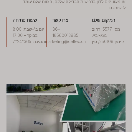
או מעוניינים לדון בדרישות הבדיקה שלכם, הצוות שלנו עומד
לרשותכם.
המיקום שלנו
צרו קשר
שעות פתיחה
מס' 5577, רחוב
+86
יום ב'–שבת: 8:00
גונג-יביי.
18560013985
בבוקר – 17:00
ג'ינאן 250109, סין
marketing@celtec.cn
תמיכה: 365*24*7