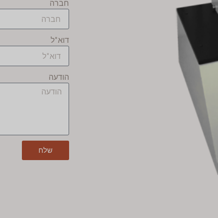
חברה
דוא"ל
הודעה
שלח