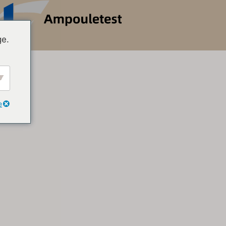
ge.
e