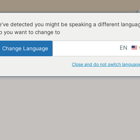
מכונת בדיקה
סטנדרטי
've detected you might be speaking a different langua
o you want to change to:
EN
Change Language
Close and do not switch languag