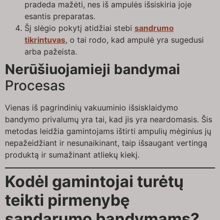
pradeda mažėti, nes iš ampulės išsiskiria joje
esantis preparatas.
Šį slėgio pokytį atidžiai stebi
sandrumo
tikrintuvas
, o tai rodo, kad ampulė yra sugedusi
arba pažeista.
Nerūšiuojamieji bandymai
Procesas
Vienas iš pagrindinių vakuuminio išsisklaidymo
bandymo privalumų yra tai, kad jis yra neardomasis. Šis
metodas leidžia gamintojams ištirti ampulių mėginius jų
nepažeidžiant ir nesunaikinant, taip išsaugant vertingą
produktą ir sumažinant atliekų kiekį.
Kodėl gamintojai turėtų
teikti pirmenybę
sandarumo bandymams?