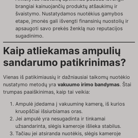
brangiai kainuojančių produktų atšaukimų ir
švaistymo. Nustatydamos nuotėkius gamybos
etape, įmonės gali išvengti finansinių nuostolių ir
apsaugoti savo prekės ženklą nuo reputacijos
sugadinimo.
Kaip atliekamas ampulių
sandarumo patikrinimas?
Vienas iš patikimiausių ir dažniausiai taikomų nuotėkio
nustatymo metodų yra
vakuumo irimo bandymas
. Štai
trumpas paaiškinimas, kaip tai veikia:
Ampulė įdedama į vakuuminę kamerą, iš kurios
kruopščiai išsiurbiamas oras.
Jei ampulė yra nesugadinta ir tinkamai
užsandarinta, slėgis kameroje išlieka stabilus.
Tačiau jei atsiranda nuotėkis, slėgis kameroje