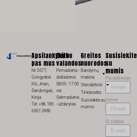
PL
NL
NB
LV
KO
JA
Apsilankykite
Darbo
Greitos
Susisiekite
pas mus
valandos
nuorodos
su
IT
mumis
Nr. 5577,
Pirmadienis -
Bandymų
ID
Gongyebei
šeštadienis
mašina
Pavadinimas
HU
Rd., Jinan,
08:00 - 17:00
Standartinis
Šandongas,
val.
Tinklaraštis
FR
Kinija
Sekmadienis
Įmonė
Susisiekite su
FI
Tel.: +86 185
- uždarytas
mumis
6001 3985
ET
El. paštas
ES
EL