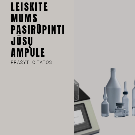
LEISKITE
MUMS
PASIRŪPINTI
VI
JŪSŲ
TH
AMPULE
HE
UK
PRAŠYTI CITATOS
TR
SV
SL
SK
RU
RO
PT