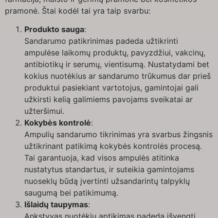
pramonė. Štai kodėl tai yra taip svarbu:
Produkto sauga
:
Sandarumo patikrinimas padeda užtikrinti
ampulėse laikomų produktų, pavyzdžiui, vakcinų,
antibiotikų ir serumų, vientisumą. Nustatydami bet
kokius nuotėkius ar sandarumo trūkumus dar prieš
produktui pasiekiant vartotojus, gamintojai gali
užkirsti kelią galimiems pavojams sveikatai ar
užteršimui.
Kokybės kontrolė
:
Ampulių sandarumo tikrinimas yra svarbus žingsnis
užtikrinant patikimą kokybės kontrolės procesą.
Tai garantuoja, kad visos ampulės atitinka
nustatytus standartus, ir suteikia gamintojams
nuoseklų būdą įvertinti užsandarintų talpyklų
saugumą bei patikimumą.
Išlaidų taupymas
:
Ankstyvas nuotėkių aptikimas padeda išvengti