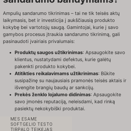
Ampulių sandarumo tikrinimas – tai ne tik teisės aktų
laikymasis, bet ir investicija į aukščiausią produkto
kokybę bei vartotojų saugą. Gamintojai, kurie į savo
gamybos procesus įtraukia sandarumo tikrinimą, gali
pasinaudoti įvairiais privalumais:
Produktų saugos užtikrinimas
: Apsaugokite savo
klientus, nustatydami defektus, kurie galėtų
pakenkti produkto kokybei.
Atitikties reikalavimams užtikrinimas
: Būkite
susipažinę su naujausiais pramonės teisės aktais ir
išvengite brangių baudų ar sankcijų.
Prekės ženklo lojalumo didinimas
: Apsaugokite
savo įmonės reputaciją, neleisdami, kad rinką
pasiektų nekokybiški produktai.
MES ESAME
SOFTGELIO TESTO
TIRPALO TEIKĖJAS