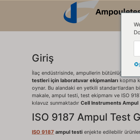
We
Do
Giriş
İlaç endüstrisinde, ampullerin bütünlüğünü ve k
testleri için laboratuvar ekipmanları
kopma kuv
oynar. Bu alandaki en yetkili standartlardan b
makale, ampul testi, test ekipmanı ve ISO 918
kılavuz sunmaktadır
Cell Instruments Ampul 
ISO 9187 Ampul Test Ge
ISO 9187
ampul testi
enjekte edilebilir ürünle