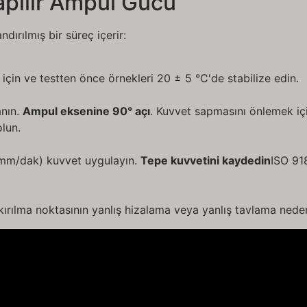
apılır Ampul Gücü
ndırılmış bir süreç içerir:
çin ve testten önce örnekleri 20 ± 5 °C'de stabilize edin.
anın.
Ampul eksenine 90° açı
. Kuvvet sapmasını önlemek iç
lun.
0 mm/dak) kuvvet uygulayın.
Tepe kuvvetini kaydedin
ISO 918
e kırılma noktasının yanlış hizalama veya yanlış tavlama ned