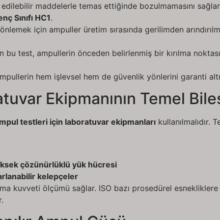
e edilebilir maddelerle temas ettiğinde bozulmamasını sağla
renç Sınıfı HC1
.
 önlemek için ampuller üretim sırasında gerilimden arındırılm
lan bu test, ampullerin önceden belirlenmiş bir kırılma noktasın
mpullerin hem işlevsel hem de güvenlik yönlerini garanti altın
atuvar Ekipmanının Temel Bile
mpul testleri için laboratuvar ekipmanları
kullanılmalıdır. Te
üksek çözünürlüklü yük hücresi
arlanabilir kelepçeler
opma kuvveti ölçümü sağlar. ISO bazı prosedürel esneklikler
.