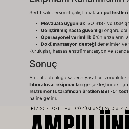
Sertifikalı personel çalıştırmak
ampul testleri
Mevzuata uygunluk
ISO 9187 ve USP gere
Geliştirilmiş hasta güvenliği
öngörülebil
Operasyonel verimlilik
ürün arızalarını 
Dokümantasyon desteği
denetimler ve t
Kuruluşlar, hassas enstrümantasyon ve standart
Sonuç
Ampul bütünlüğü sadece yasal bir zorunluluk d
laboratuvar ekipmanları
gerçekleştirmek için
Instruments tarafından üretilen BST-01 test 
haline getirir.
BIZ SOFTGEL TEST ÇÖZÜM SAĞLAYICISIYIZ
AMPULÜNÜ