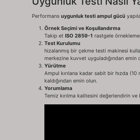
Uygunluk Testi Nasıl Y
Performans
uygunluk testi ampul gücü
yapıla
Örnek Seçimi ve Koşullandırma
Takip et
ISO 2859-1
rastgele örnekleme i
Test Kurulumu
hizalanmış bir çekme testi makinesi kull
merkezine kuvvet uyguladığından emin o
Yürütme
Ampul kırılana kadar sabit bir hızda (1
kaldığından emin olun.
Yorumlama
Temiz kırılma kalitesini değerlendirin v