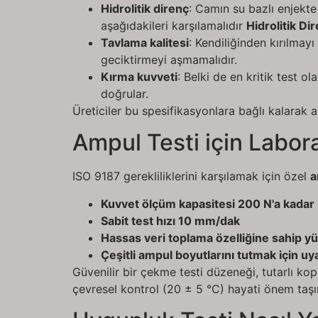
Hidrolitik direnç
: Camın su bazlı enjekt
aşağıdakileri karşılamalıdır
Hidrolitik Di
Tavlama kalitesi
: Kendiliğinden kırılmayı
geciktirmeyi aşmamalıdır.
Kırma kuvveti
: Belki de en kritik test o
doğrular.
Üreticiler bu spesifikasyonlara bağlı kalarak a
Ampul Testi için Labor
ISO 9187 gerekliliklerini karşılamak için özel
a
Kuvvet ölçüm kapasitesi 200 N'a kadar
Sabit test hızı 10 mm/dak
Hassas veri toplama özelliğine sahip y
Çeşitli ampul boyutlarını tutmak için uy
Güvenilir bir çekme testi düzeneği, tutarlı k
çevresel kontrol (20 ± 5 °C) hayati önem taşır