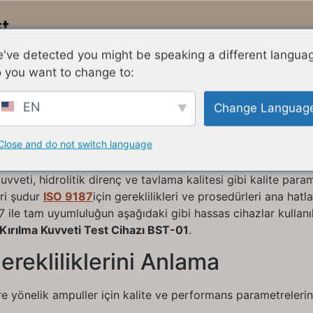
Test Makinesi
Standart
've detected you might be speaking a different langua
 you want to change to:
EN
Change Languag
Close and do not switch language
ullanılabilirliğini sağlamak hasta güvenliği ve üretim verimli
veti, hidrolitik direnç ve tavlama kalitesi gibi kalite param
iri şudur
ISO 9187
için gereklilikleri ve prosedürleri ana hatlar
7 ile tam uyumluluğun aşağıdaki gibi hassas cihazlar kullanı
Kırılma Kuvveti Test Cihazı BST-01
.
rekliliklerini Anlama
re yönelik ampuller için kalite ve performans parametrelerini b