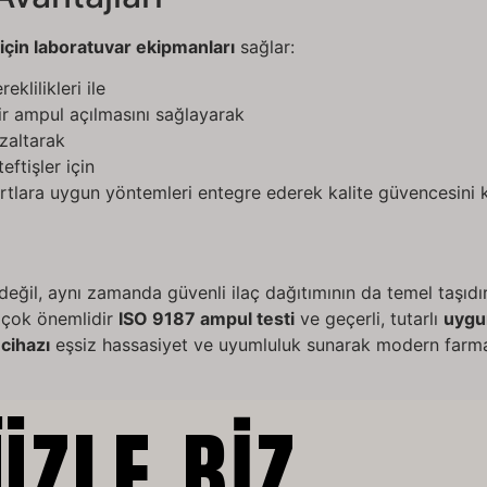
 için laboratuvar ekipmanları
sağlar:
klilikleri ile
ir ampul açılmasını sağlayarak
azaltarak
eftişler için
lara uygun yöntemleri entegre ederek kalite güvencesini kor
eğil, aynı zamanda güvenli ilaç dağıtımının da temel taşıd
 çok önemlidir
ISO 9187 ampul testi
ve geçerli, tutarlı
uygu
cihazı
eşsiz hassasiyet ve uyumluluk sunarak modern farmasö
ZLE BIZ