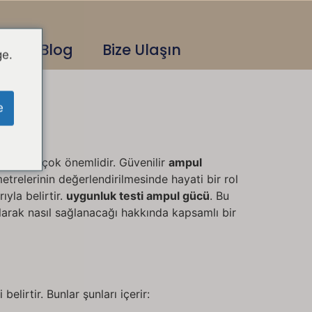
Blog
Bize Ulaşın
ge.
e
liği için çok önemlidir. Güvenilir
ampul
etrelerinin değerlendirilmesinde hayati bir rol
ıyla belirtir.
uygunluk testi ampul gücü
. Bu
larak nasıl sağlanacağı hakkında kapsamlı bir
elirtir. Bunlar şunları içerir: