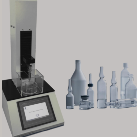
VI
TH
HE
UK
SV
SL
SK
RU
RO
PT
PL
NL