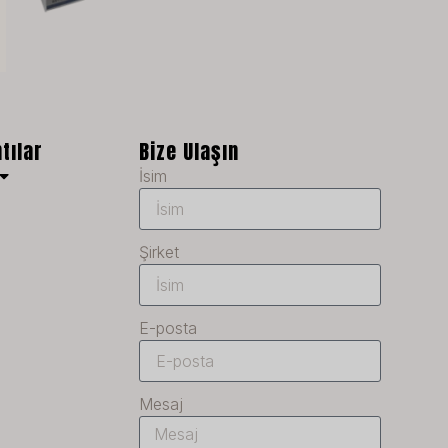
NB
LV
LT
KO
JA
ntılar
Bize Ulaşın
İsim
IT
ID
HU
Şirket
FR
FI
E-posta
ET
ES
Mesaj
EL
DE