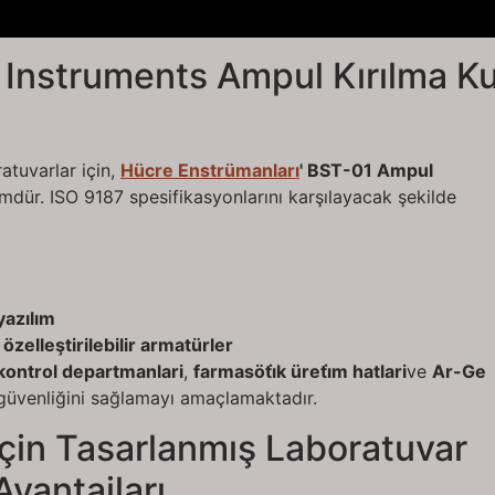
 Instruments Ampul Kırılma Ku
atuvarlar için,
Hücre Enstrümanları
' BST-01 Ampul
mdür. ISO 9187 spesifikasyonlarını karşılayacak şekilde
yazılım
özelleştirilebilir armatürler
e kontrol departmanlari
,
farmasöti̇k üreti̇m hatlari
ve
Ar-Ge
üvenliğini sağlamayı amaçlamaktadır.
çin Tasarlanmış Laboratuvar
vantajları