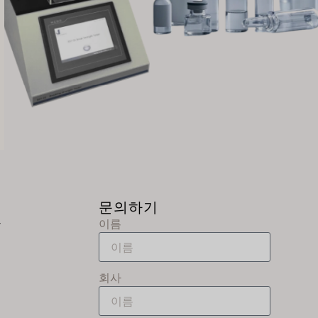
RU
RO
PT
PL
NL
NB
LV
LT
문의하기
JA
이름
IT
ID
HU
회사
FR