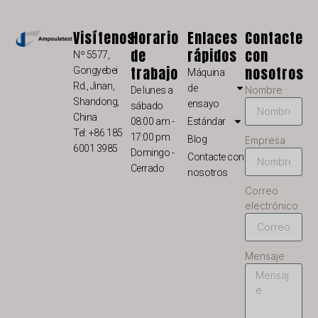
LV
LT
Visítenos
Horario
Enlaces
Contacte
KO
de
rápidos
con
Nº 5577,
trabajo
nosotros
Gongyebei
JA
Máquina
Rd., Jinan,
de
Nombre
De lunes a
IT
Shandong,
ensayo
sábado
China
ID
08:00 am -
Estándar
Tel: +86 185
17:00 pm
Blog
Empresa
HU
6001 3985
Domingo -
Contacte con
FR
Cerrado
nosotros
FI
Correo
electrónico
ET
EL
Mensaje
DE
DA
CS