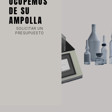
OCUPEMOS
TH
DE SU
HE
AMPOLLA
UK
SOLICITAR UN
TR
PRESUPUESTO
SV
SL
SK
RU
RO
PT
PL
NL
NB