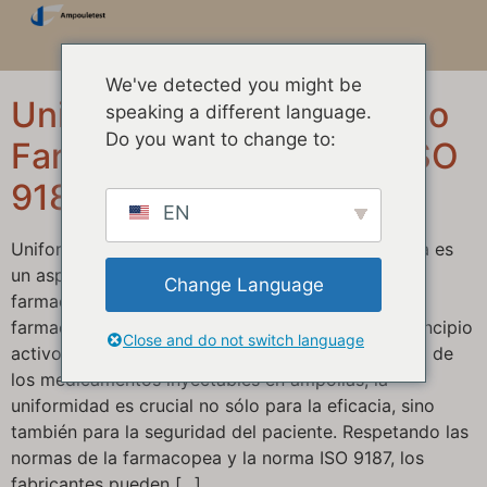
We've detected you might be
Uniformidad del contenido
speaking a different language.
Do you want to change to:
Farmacopea Europea e ISO
9187
EN
Uniformidad de contenido La farmacopea europea es
un aspecto fundamental del control de calidad
Change Language
farmacéutica, ya que garantiza que cada forma
farmacéutica contenga la cantidad prevista de principio
Close and do not switch language
activo dentro de unos límites definidos. En el caso de
los medicamentos inyectables en ampollas, la
uniformidad es crucial no sólo para la eficacia, sino
también para la seguridad del paciente. Respetando las
normas de la farmacopea y la norma ISO 9187, los
fabricantes pueden [...]