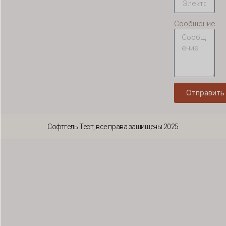
KO
JA
Сообщение
IT
ID
HU
FR
Отправить
FI
ET
Софтгель Тест, все права защищены 2025
ES
EL
DE
DA
CS
BG