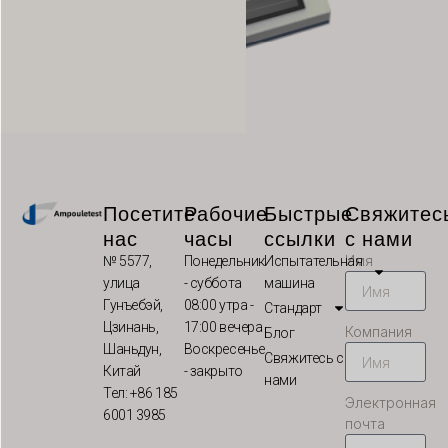
HE
UK
TR
SV
SL
SK
Посетите
Рабочие
Быстрые
Свяжитес
RO
нас
часы
ссылки
с нами
PT
Имя
№ 5577,
Понедельник
Испытательная
улица
- суббота
машина
PL
Гунъебэй,
08:00 утра -
Стандарт
NL
Цзинань,
17:00 вечера
Компания
Блог
Шаньдун,
Воскресенье
NB
Свяжитесь с
Китай
- закрыто
нами
LV
Тел: +86 185
Электронная
6001 3985
LT
почта