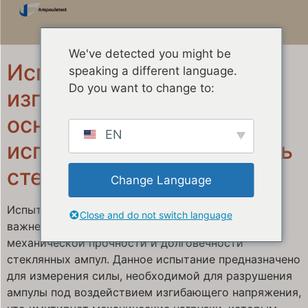
We've detected you might be
Испытание ампулы на
speaking a different language.
Do you want to change to:
изгиб в трёх точках:
основные выводы по
EN
испытаниям на прочность
стекла ампул на разрыв
Change Language
Испытание ампул на изгиб в трёх точках — это
Close and do not switch language
важнейшее испытание, используемое для оценки
механической прочности и долговечности
стеклянных ампул. Данное испытание предназначено
для измерения силы, необходимой для разрушения
ампулы под воздействием изгибающего напряжения,