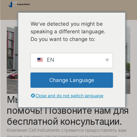
We've detected you might be
speaking a different language.
Do you want to change to:
EN
Change Language
Close and do not switch language
Мы всегда готовы вам
помочь! Позвоните нам для
бесплатной консультации.
Компания Cell Instruments стремится предоставлять вам
лучшие решения для проведения испытаний мягких