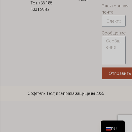
ID
Тел: +86 185
Электронная
6001 3985
HU
почта
FR
FI
Сообщение
ET
ES
EL
DE
Отправить
DA
CS
Софтгель Тест, все права защищены 2025
BG
AR
EN
RU