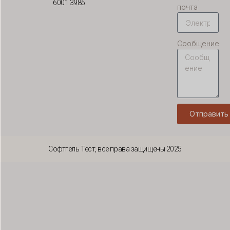
LV
6001 3985
почта
LT
KO
Сообщение
JA
IT
ID
HU
Отправить
FR
FI
Софтгель Тест, все права защищены 2025
ET
ES
EL
DE
DA