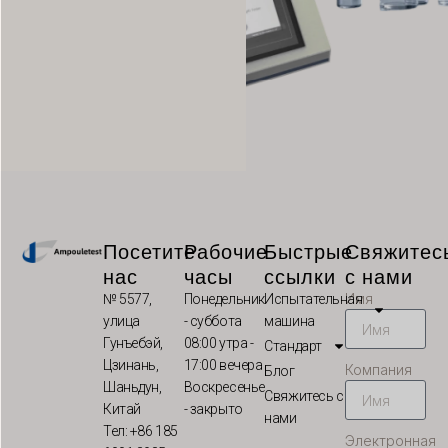
VI
TH
HE
UK
TR
SV
SL
Посетите
Рабочие
Быстрые
Свяжитес
SK
нас
часы
ссылки
с нами
RO
Имя
№ 5577,
Понедельник
Испытательная
PT
улица
- суббота
машина
Гунъебэй,
08:00 утра -
Стандарт
PL
Цзинань,
17:00 вечера
Компания
Блог
NL
Шаньдун,
Воскресенье
Свяжитесь с
Китай
- закрыто
NB
нами
Тел: +86 185
Электронная