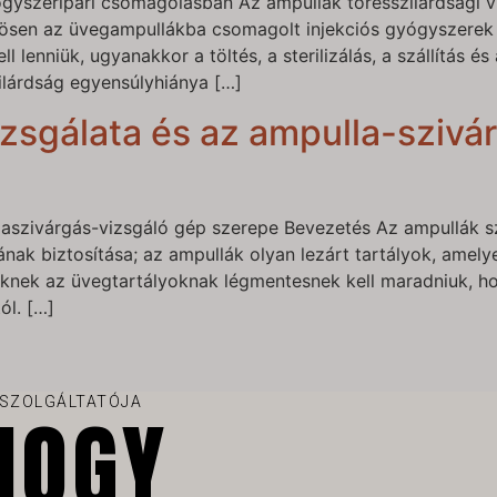
ógyszeripari csomagolásban Az ampullák törésszilárdsági vi
nösen az üvegampullákba csomagolt injekciós gyógyszerek 
 lenniük, ugyanakkor a töltés, a sterilizálás, a szállítás és
ilárdság egyensúlyhiánya […]
izsgálata és az ampulla-szivá
laszivárgás-vizsgáló gép szerepe Bevezetés Az ampullák sz
sának biztosítása; az ampullák olyan lezárt tartályok, ame
eknek az üvegtartályoknak légmentesnek kell maradniuk, h
ól. […]
 SZOLGÁLTATÓJA
HOGY