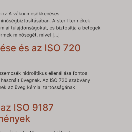
sához A vákuumcsökkenéses
inőségbiztosításában. A steril termékek
émiai tulajdonságokat, és biztosítja a betegek
termék minőségét, mivel […]
tése és az ISO 720
zemcsék hidrolitikus ellenállása fontos
– használt üvegnek. Az ISO 720 szabvány
enek az üveg kémiai tartósságának
 az ISO 9187
lmények