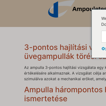
We
Do
3-pontos hajlítási viz
üvegampullák törési sz
Az ampulla 3-pontos hajlítási vizsgálata eg
értékelésére alkalmaznak. A vizsgálat célja 
szimulálva azokat a mechanikai erőket, amelye
Ampulla hárompontos ha
ismertetése