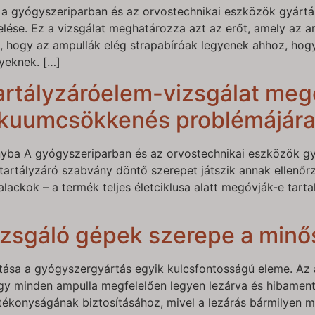
a a gyógyszeriparban és az orvostechnikai eszközök gyártá
kelése. Ez a vizsgálat meghatározza azt az erőt, amely az 
, hogy az ampullák elég strapabíróak legyenek ahhoz, hogy e
yeknek. […]
tartályzáróelem-vizsgálat me
vákuumcsökkenés problémájár
yba A gyógyszeriparban és az orvostechnikai eszközök gyá
 tartályzáró szabvány döntő szerepet játszik annak ellenő
alackok – a termék teljes életciklusa alatt megóvják-e tar
izsgáló gépek szerepe a minő
ítása a gyógyszergyártás egyik kulcsfontosságú eleme. Az 
gy minden ampulla megfelelően legyen lezárva és hibamente
atékonyságának biztosításához, mivel a lezárás bármilyen 