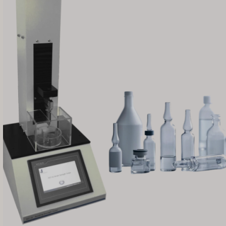
VI
TH
HE
UK
TR
SV
SL
SK
RU
RO
PT
PL
NL