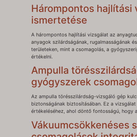
Hárompontos hajlítási 
ismertetése
A hárompontos hajlítási vizsgálat az anyagt
anyagok szilárdságának, rugalmasságának és h
területeken, mint a csomagolás, a gyógyszeri
értékelni.
Ampulla törésszilárdsá
gyógyszerek csomago
Az ampulla törésszilárdság-vizsgáló gép kul
biztonságának biztosításában. Ez a vizsgálat
értékeléséhez, ahol döntő fontosságú, hogy a
Vákuumcsökkenéses sz
csomagolások integrit