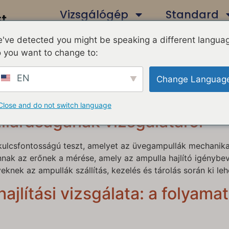
Vizsgálógép
Standard
've detected you might be speaking a different langua
Kapcsolatfelvétel
 you want to change to:
EN
Change Languag
sgálat üvegampullákon – Főbb
Close and do not switch language
ilárdságának vizsgálatáról
y kulcsfontosságú teszt, amelyet az üvegampullák mechanik
annak az erőnek a mérése, amely az ampulla hajlító igénybe
knek az ampullák szállítás, kezelés és tárolás során ki lehe
jlítási vizsgálata: a folyama