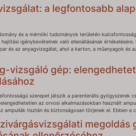
vizsgálat: a legfontosabb ala
udomány és a mérnöki tudományok területén kulcsfontosság
ajlítási igénybevételnek való ellenállásának értékelésére.
par és az anyagvizsgálat, ahol a karton, a műanyagok és az
g-vizsgáló gép: elengedhetetl
lásához
csfontosságú szerepet játszik a parenterális gyógyszerek
 elengedhetetlen az orvosi alkalmazásokban használt ampul
z ampullák tisztán és biztonságosan törjenek el. Ebben a c
ivárgásvizsgálati megoldás g
ásának ellenőrzéséhez