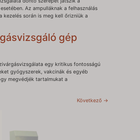
zsgálata döntő szerepet játszik a
esetében. Az ampulláknak a felhasználás
 a kezelés során is meg kell őrizniük a
rgásvizsgáló gép
ivárgásvizsgálata egy kritikus fontosságú
lyeket gyógyszerek, vakcinák és egyéb
ogy megvédjék tartalmukat a
Következő
→