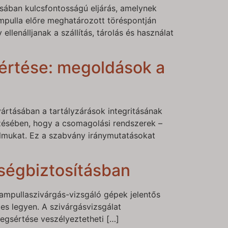
sában kulcsfontosságú eljárás, amelynek
ampulla előre meghatározott töréspontján
llenálljanak a szállítás, tárolás és használat
gértése: megoldások a
a
rtásában a tartályzárások integritásának
rzésében, hogy a csomagolási rendszerek –
talmukat. Ez a szabvány iránymutatásokat
ségbiztosításban
ampullaszivárgás-vizsgáló gépek jelentős
s legyen. A szivárgásvizsgálat
megsértése veszélyeztetheti […]