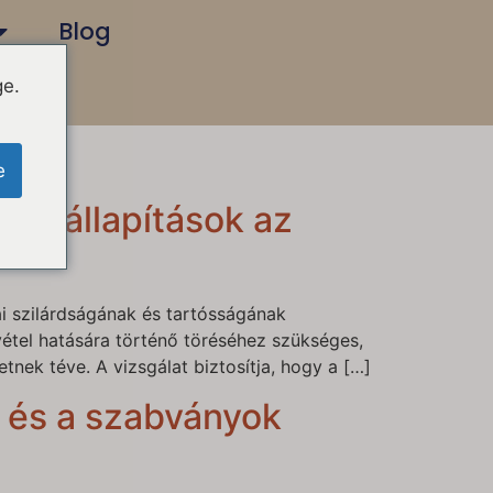
Blog
ge.
e
 megállapítások az
ai szilárdságának és tartósságának
vétel hatására történő töréséhez szükséges,
tnek téve. A vizsgálat biztosítja, hogy a […]
t és a szabványok