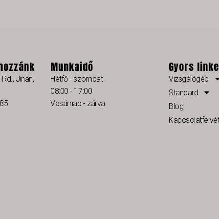
 hozzánk
Munkaidő
Gyors link
Rd., Jinan,
Hétfő - szombat
Vizsgálógép
08:00 - 17:00
Standard
985
Vasárnap - zárva
Blog
Kapcsolatfelvét