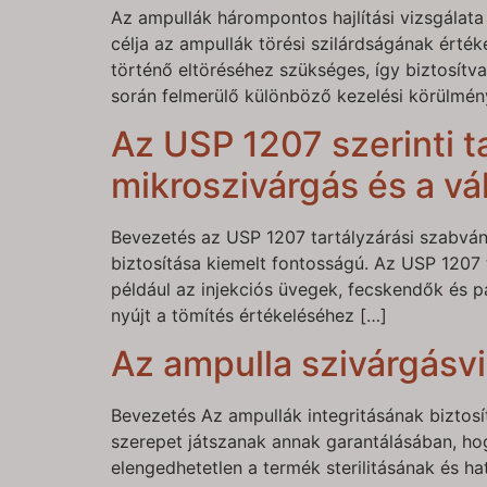
Az ampullák hárompontos hajlítási vizsgálat
célja az ampullák törési szilárdságának érté
történő eltöréséhez szükséges, így biztosítva
során felmerülő különböző kezelési körülmén
Az USP 1207 szerinti 
mikroszivárgás és a 
Bevezetés az USP 1207 tartályzárási szabván
biztosítása kiemelt fontosságú. Az USP 1207
például az injekciós üvegek, fecskendők és p
nyújt a tömítés értékeléséhez […]
Az ampulla szivárgásv
Bevezetés Az ampullák integritásának biztos
szerepet játszanak annak garantálásában, ho
elengedhetetlen a termék sterilitásának és h