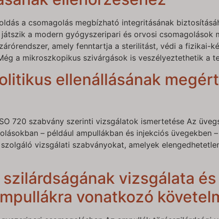
oldás a csomagolás megbízható integritásának biztosítá
 játszik a modern gyógyszeripari és orvosi csomagolások m
árórendszer, amely fenntartja a sterilitást, védi a fizikai-k
. Még a mikroszkopikus szivárgások is veszélyeztethetik a 
litikus ellenállásának megér
ISO 720 szabvány szerinti vizsgálatok ismertetése Az üvegs
olásokban – például ampullákban és injekciós üvegekben 
 szolgáló vizsgálati szabványokat, amelyek elengedhetetl
 szilárdságának vizsgálata és
mpullákra vonatkozó követe