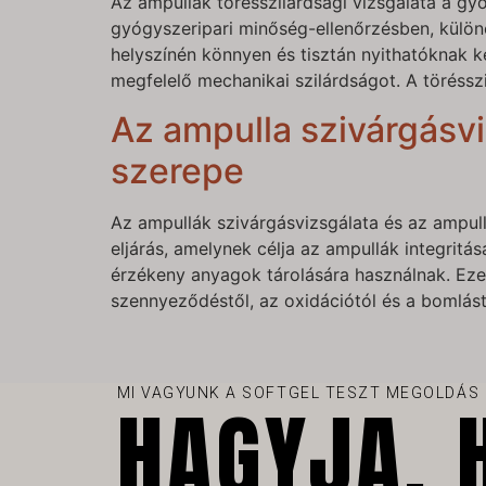
Az ampullák törésszilárdsági vizsgálata a gy
gyógyszeripari minőség-ellenőrzésben, külö
helyszínén könnyen és tisztán nyithatóknak kell
megfelelő mechanikai szilárdságot. A töréssz
Az ampulla szivárgásv
szerepe
Az ampullák szivárgásvizsgálata és az ampul
eljárás, amelynek célja az ampullák integritá
érzékeny anyagok tárolására használnak. Ez
szennyeződéstől, az oxidációtól és a bomlást
MI VAGYUNK A SOFTGEL TESZT MEGOLDÁS
HAGYJA, 