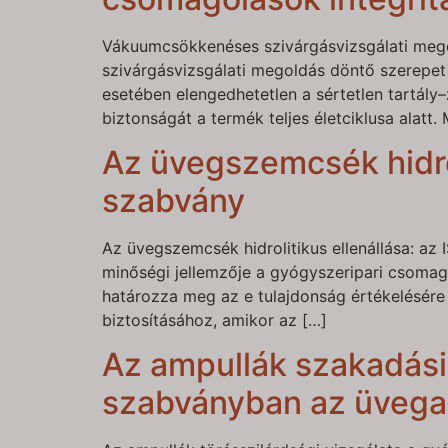
Vákuumcsökkenéses szivárgásvizsgálati meg
szivárgásvizsgálati megoldás döntő szerepet
esetében elengedhetetlen a sértetlen tartály–z
biztonságát a termék teljes életciklusa alatt
Az üvegszemcsék hidro
szabvány
Az üvegszemcsék hidrolitikus ellenállása: az 
minőségi jellemzője a gyógyszeripari csomag
határozza meg az e tulajdonság értékelésére
biztosításához, amikor az […]
Az ampullák szakadási
szabványban az üvega